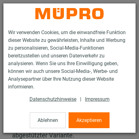
Kontakt
Wir verwenden Cookies, um die einwandfreie Funktion
dieser Website zu gewährleisten, Inhalte und Werbung
zu personalisieren, Social-Media-Funktionen
bereitzustellen und unseren Datenverkehr zu
analysieren. Wenn Sie uns Ihre Einwilligung geben,
Services
Planung & Konstruktion
Berechnungsprogramme
können wir auch unsere Social-Media-, Werbe- und
Dübelkräfte bei Schienenkonsolen
Analysepartner über Ihre Nutzung dieser Website
informieren.
Dübelkräfte bei
Datenschutzhinweise
|
Impressum
Schienenkonsolen
Berechnen Sie die Dübelkräfte bei
Ablehnen
Akzeptieren
Schienenkonsolen in einfacher oder
abgestützter Variante.