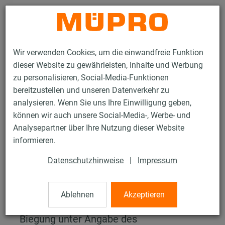
Kontakt
Wir verwenden Cookies, um die einwandfreie Funktion
dieser Website zu gewährleisten, Inhalte und Werbung
zu personalisieren, Social-Media-Funktionen
bereitzustellen und unseren Datenverkehr zu
analysieren. Wenn Sie uns Ihre Einwilligung geben,
Services
Planung & Konstruktion
Berechnungsprogramme
können wir auch unsere Social-Media-, Werbe- und
Belastung von Gewinderohren
Analysepartner über Ihre Nutzung dieser Website
informieren.
Belastung von
Datenschutzhinweise
|
Impressum
Gewinderohren
Berechnen Sie die maximal zulässige
Ablehnen
Akzeptieren
Belastung von Gewinderohren auf
Biegung unter Angabe des