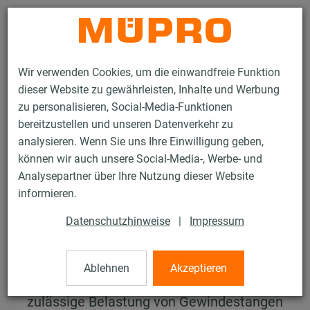
Kontakt
Wir verwenden Cookies, um die einwandfreie Funktion
dieser Website zu gewährleisten, Inhalte und Werbung
zu personalisieren, Social-Media-Funktionen
bereitzustellen und unseren Datenverkehr zu
analysieren. Wenn Sie uns Ihre Einwilligung geben,
Services
Planung & Konstruktion
Berechnungsprogramme
können wir auch unsere Social-Media-, Werbe- und
Belastung von Gewindestangen
Analysepartner über Ihre Nutzung dieser Website
informieren.
Belastung von
Datenschutzhinweise
|
Impressum
Gewindestangen
Unter Angabe des Gewindetyps und des
Ablehnen
Akzeptieren
Lastabstands können Sie hier die
zulässige Belastung von Gewindestangen