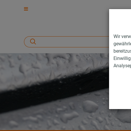
Wir verw
gewährle
bereitzu
Einwilli
Analysep