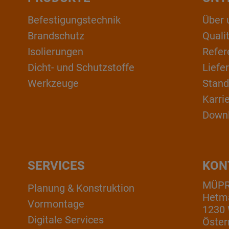
Befestigungstechnik
Über 
Brandschutz
Qual
Isolierungen
Refer
Dicht- und Schutzstoffe
Liefe
Werkzeuge
Stand
Karri
Down
SERVICES
KON
MÜP
Planung & Konstruktion
Hetm
Vormontage
1230
Digitale Services
Öster