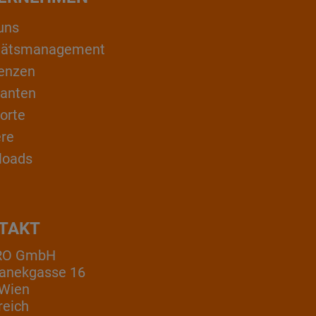
uns
itätsmanagement
enzen
ranten
orte
ere
loads
TAKT
RO GmbH
anekgasse 16
 Wien
reich