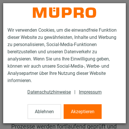
Kontakt
Wir verwenden Cookies, um die einwandfreie Funktion
dieser Website zu gewährleisten, Inhalte und Werbung
zu personalisieren, Social-Media-Funktionen
bereitzustellen und unseren Datenverkehr zu
analysieren. Wenn Sie uns Ihre Einwilligung geben,
Services
Reklamation
können wir auch unsere Social-Media-, Werbe- und
Analysepartner über Ihre Nutzung dieser Website
Reklamation
informieren.
Datenschutzhinweise
|
Impressum
Helfen Sie uns, noch besser
zu werden
Ablehnen
Akzeptieren
Alle unsere Abläufe, Strukturen und
Prozesse werden fortlaufend geprüft und