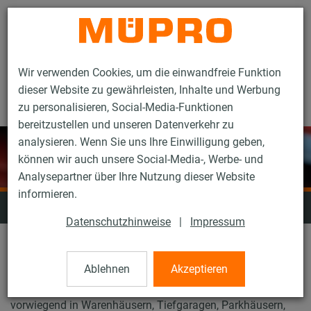
Kontakt
Wir verwenden Cookies, um die einwandfreie Funktion
dieser Website zu gewährleisten, Inhalte und Werbung
zu personalisieren, Social-Media-Funktionen
bereitzustellen und unseren Datenverkehr zu
analysieren. Wenn Sie uns Ihre Einwilligung geben,
können wir auch unsere Social-Media-, Werbe- und
Analysepartner über Ihre Nutzung dieser Website
informieren.
Sprinklerbefestigung
Datenschutzhinweise
|
Impressum
Im Bereich des abwehrenden Brandschutzes bieten wir
Ablehnen
Akzeptieren
Sprinklerprodukte mit VdS- und/oder FM-Zulassung für die
Befestigung von Wasserlöschanlagen. Diese kommen
vorwiegend in Warenhäusern, Tiefgaragen, Parkhäusern,