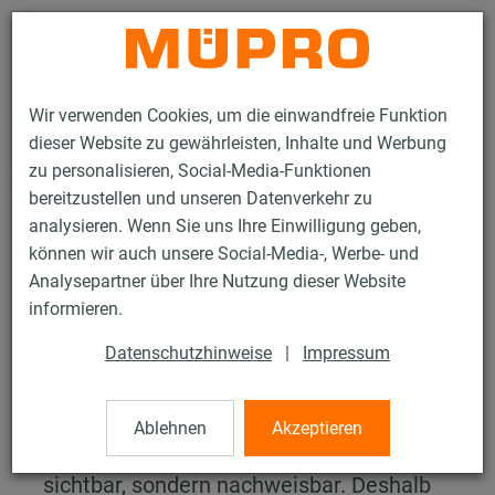
Kontakt
Wir verwenden Cookies, um die einwandfreie Funktion
dieser Website zu gewährleisten, Inhalte und Werbung
zu personalisieren, Social-Media-Funktionen
bereitzustellen und unseren Datenverkehr zu
analysieren. Wenn Sie uns Ihre Einwilligung geben,
Nachhaltigkeit
EcoVadis
können wir auch unsere Social-Media-, Werbe- und
Analysepartner über Ihre Nutzung dieser Website
EcoVadis
informieren.
Datenschutzhinweise
|
Impressum
Nachhaltigkeit mit System
bewerten
Ablehnen
Akzeptieren
Nachhaltigkeit ist bei MÜPRO nicht nur
sichtbar, sondern nachweisbar. Deshalb