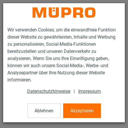
Kontakt
Wir verwenden Cookies, um die einwandfreie Funktion
dieser Website zu gewährleisten, Inhalte und Werbung
zu personalisieren, Social-Media-Funktionen
bereitzustellen und unseren Datenverkehr zu
analysieren. Wenn Sie uns Ihre Einwilligung geben,
Produkte
Dicht- und Schutzstoffe
können wir auch unsere Social-Media-, Werbe- und
Klebebänder, Dichtstoffe und Kleber
Analysepartner über Ihre Nutzung dieser Website
Dichtmasse für Lüftungskanäle
informieren.
9 / 13
Datenschutzhinweise
|
Impressum
Dichtmasse für
Ablehnen
Akzeptieren
Lüftungskanäle