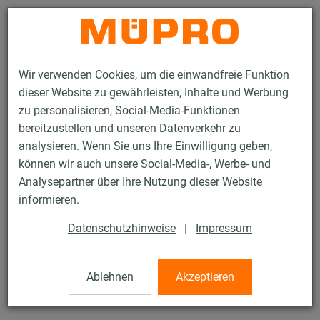
Kontakt
Wir verwenden Cookies, um die einwandfreie Funktion
dieser Website zu gewährleisten, Inhalte und Werbung
zu personalisieren, Social-Media-Funktionen
bereitzustellen und unseren Datenverkehr zu
analysieren. Wenn Sie uns Ihre Einwilligung geben,
Produkte
Dicht- und Schutzstoffe
können wir auch unsere Social-Media-, Werbe- und
Klebebänder, Dichtstoffe und Kleber
PU-Schaum
Analysepartner über Ihre Nutzung dieser Website
8 / 13
informieren.
Datenschutzhinweise
|
Impressum
PU-Schaum
Ablehnen
Akzeptieren
Dose à 750 ml