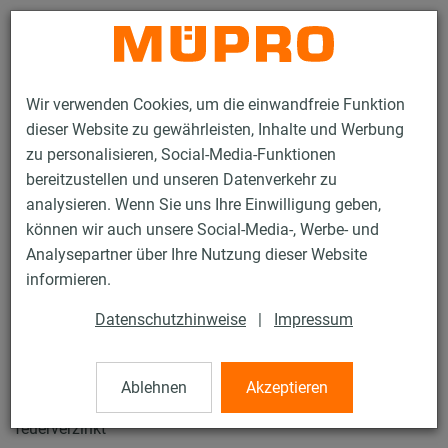
Kontakt
Wir verwenden Cookies, um die einwandfreie Funktion
dieser Website zu gewährleisten, Inhalte und Werbung
zu personalisieren, Social-Media-Funktionen
bereitzustellen und unseren Datenverkehr zu
analysieren. Wenn Sie uns Ihre Einwilligung geben,
Produkte
Befestigungstechnik
Schwerlast­befestigung
können wir auch unsere Social-Media-, Werbe- und
Rohrschlitten und Zubehör für die Schwerlastbefestigung
Analysepartner über Ihre Nutzung dieser Website
Klemmelemente
informieren.
15 / 25
Datenschutzhinweise
|
Impressum
Klemmelemente
Ablehnen
Akzeptieren
feuerverzinkt