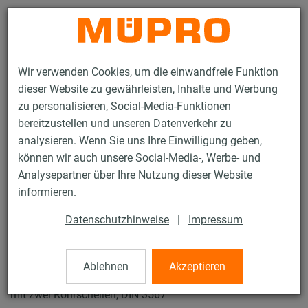
Kontakt
Wir verwenden Cookies, um die einwandfreie Funktion
dieser Website zu gewährleisten, Inhalte und Werbung
zu personalisieren, Social-Media-Funktionen
bereitzustellen und unseren Datenverkehr zu
analysieren. Wenn Sie uns Ihre Einwilligung geben,
Produkte
Befestigungstechnik
Feuerverzinkte Produkte
können wir auch unsere Social-Media-, Werbe- und
Feuerverzinkte Produkte für Rohrschlitten und Zubehör
Analysepartner über Ihre Nutzung dieser Website
Rohrschlitten Typ DS-2
informieren.
6 / 19
Datenschutzhinweise
|
Impressum
Rohrschlitten Typ DS-2
Ablehnen
Akzeptieren
mit zwei Rohrschellen, DIN 3567