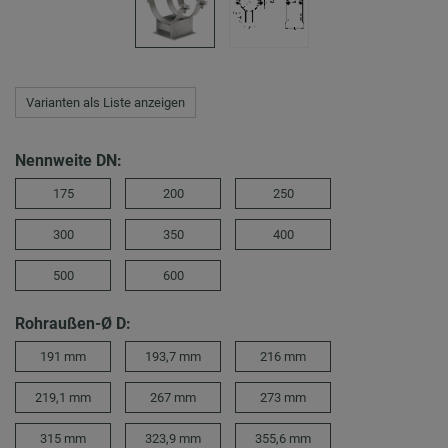
Varianten als Liste anzeigen
Nennweite DN:
175
200
250
300
350
400
500
600
Rohraußen-Ø D:
191 mm
193,7 mm
216 mm
219,1 mm
267 mm
273 mm
315 mm
323,9 mm
355,6 mm