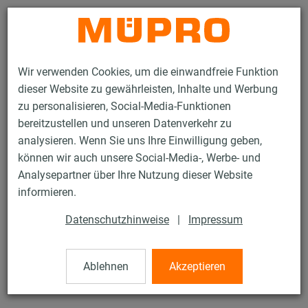
Kontakt
Wir verwenden Cookies, um die einwandfreie Funktion
dieser Website zu gewährleisten, Inhalte und Werbung
zu personalisieren, Social-Media-Funktionen
bereitzustellen und unseren Datenverkehr zu
analysieren. Wenn Sie uns Ihre Einwilligung geben,
Produkte
Befestigungstechnik
Dübel
MPC-Montageanker
können wir auch unsere Social-Media-, Werbe- und
Analysepartner über Ihre Nutzung dieser Website
15 / 48
informieren.
Datenschutzhinweise
|
Impressum
MPC-Montageanker
Ablehnen
Akzeptieren
MPC-Montageanker, Typ K6, mit Innengewinde M8, verzinkt