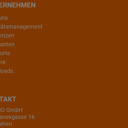
ERNEHMEN
uns
itätsmanagement
enzen
ranten
orte
ere
loads
TAKT
RO GmbH
anekgasse 16
 Wien