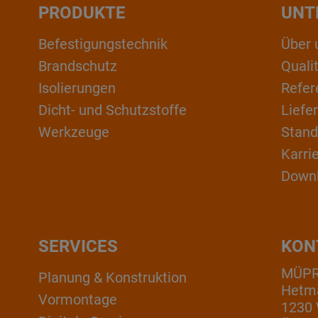
PRODUKTE
UNT
Befestigungstechnik
Über 
Brandschutz
Qual
Isolierungen
Refer
Dicht- und Schutzstoffe
Liefe
Werkzeuge
Stand
Karri
Down
SERVICES
KON
MÜP
Planung & Konstruktion
Hetm
Vormontage
1230