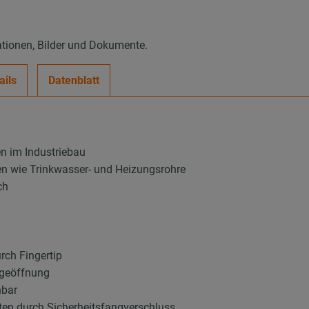
ationen, Bilder und Dokumente.
ails
Datenblatt
en im Industriebau
en wie Trinkwasser- und Heizungsrohre
ch
rch Fingertip
ngeöffnung
hbar
ten durch Sicherheitsfangverschluss