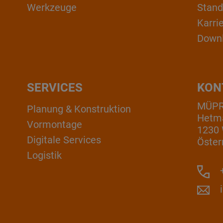
Werkzeuge
Stand
Karri
Down
SERVICES
KON
MÜP
Planung & Konstruktion
Hetm
Vormontage
1230
Digitale Services
Öster
Logistik
+