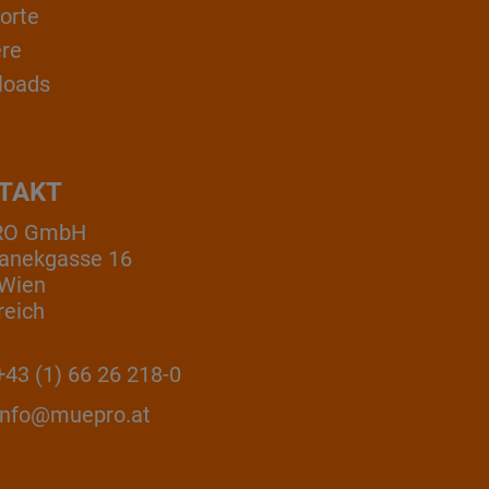
orte
ere
loads
TAKT
RO GmbH
anekgasse 16
 Wien
reich
43 (1) 66 26 218-0
info@muepro.at