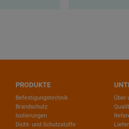
PRODUKTE
UNT
Befestigungstechnik
Über 
Brandschutz
Qual
Isolierungen
Refer
Dicht- und Schutzstoffe
Liefe