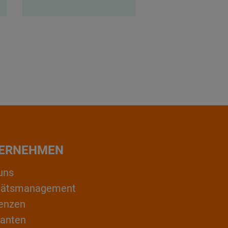
ERNEHMEN
uns
itätsmanagement
enzen
ranten