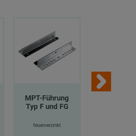
MPT-Führung
MPT-Führ
Typ F und FG
Typ F und
feuerverzinkt
feuerverzink