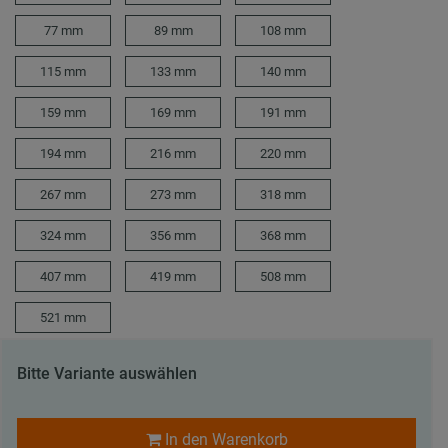
77 mm
89 mm
108 mm
115 mm
133 mm
140 mm
159 mm
169 mm
191 mm
194 mm
216 mm
220 mm
267 mm
273 mm
318 mm
324 mm
356 mm
368 mm
407 mm
419 mm
508 mm
521 mm
Bitte Variante auswählen
In den Warenkorb