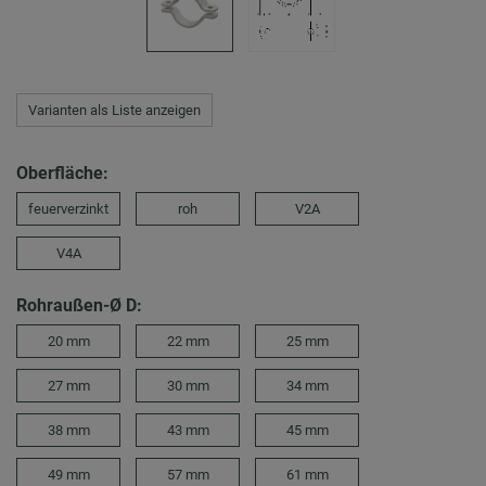
Varianten als Liste anzeigen
Oberfläche:
feuerverzinkt
roh
V2A
V4A
Rohraußen-Ø D:
20 mm
22 mm
25 mm
27 mm
30 mm
34 mm
38 mm
43 mm
45 mm
49 mm
57 mm
61 mm