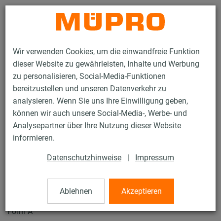
Kontakt
Wir verwenden Cookies, um die einwandfreie Funktion
dieser Website zu gewährleisten, Inhalte und Werbung
zu personalisieren, Social-Media-Funktionen
bereitzustellen und unseren Datenverkehr zu
analysieren. Wenn Sie uns Ihre Einwilligung geben,
Produkte
Befestigungstechnik
Feuerverzinkte Produkte
können wir auch unsere Social-Media-, Werbe- und
Feuerverzinkte Produkte für Rohrschlitten und Zubehör
Analysepartner über Ihre Nutzung dieser Website
Rohrschellen DIN 3567
informieren.
18 / 19
Datenschutzhinweise
|
Impressum
Rohrschellen DIN 3567
Ablehnen
Akzeptieren
Form A