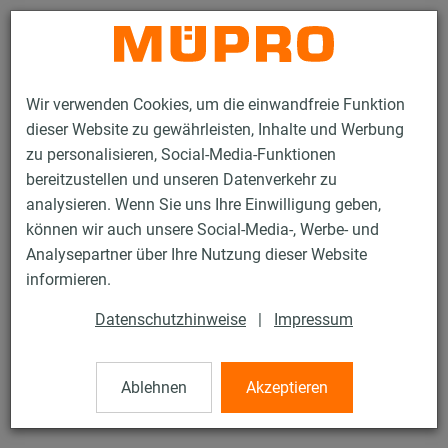
Kontakt
Wir verwenden Cookies, um die einwandfreie Funktion
dieser Website zu gewährleisten, Inhalte und Werbung
zu personalisieren, Social-Media-Funktionen
bereitzustellen und unseren Datenverkehr zu
analysieren. Wenn Sie uns Ihre Einwilligung geben,
Produkte
Befestigungstechnik
Dübel
können wir auch unsere Social-Media-, Werbe- und
MPC-Bundbohrer und Setzwerkzeug
Analysepartner über Ihre Nutzung dieser Website
42 / 48
informieren.
Datenschutzhinweise
|
Impressum
MPC-Bundbohrer und
Setzwerkzeug
Ablehnen
Akzeptieren