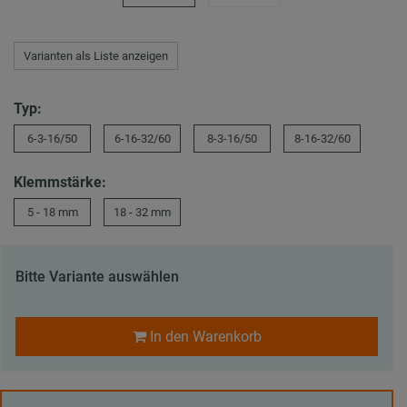
Varianten als Liste anzeigen
Typ:
6-3-16/50
6-16-32/60
8-3-16/50
8-16-32/60
Klemmstärke:
5 - 18 mm
18 - 32 mm
Bitte Variante auswählen
In den Warenkorb