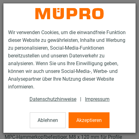
Kontakt
Wir verwenden Cookies, um die einwandfreie Funktion
dieser Website zu gewährleisten, Inhalte und Werbung
zu personalisieren, Social-Media-Funktionen
bereitzustellen und unseren Datenverkehr zu
analysieren. Wenn Sie uns Ihre Einwilligung geben,
Produkte
Brandschutz
Brandgeprüfte Befestigungen
können wir auch unsere Social-Media-, Werbe- und
Installationsschienen
MPC-Hammerkopfbefestiger 27/18 - 28/30
Analysepartner über Ihre Nutzung dieser Website
3 / 28
informieren.
Datenschutzhinweise
|
Impressum
MPC-Hammerkopfbefestiger
27/18 - 28/30
Ablehnen
Akzeptieren
MPC-Hammerkopfbefestiger, M8 x 120 mm für Profile