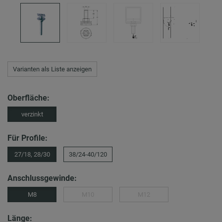
Varianten als Liste anzeigen
Oberfläche:
verzinkt
Für Profile:
27/18, 28/30
38/24-40/120
Anschlussgewinde:
M8
M10
M12
Länge: