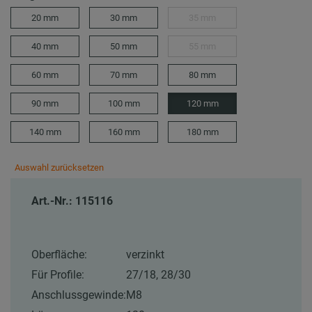
20 mm
30 mm
35 mm
40 mm
50 mm
55 mm
60 mm
70 mm
80 mm
90 mm
100 mm
120 mm
140 mm
160 mm
180 mm
Auswahl zurücksetzen
Art.-Nr.: 115116
Oberfläche:
verzinkt
Für Profile:
27/18, 28/30
Anschlussgewinde:
M8