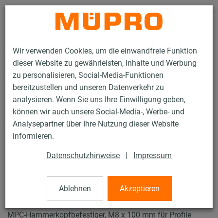
Kontakt
Wir verwenden Cookies, um die einwandfreie Funktion
dieser Website zu gewährleisten, Inhalte und Werbung
zu personalisieren, Social-Media-Funktionen
bereitzustellen und unseren Datenverkehr zu
analysieren. Wenn Sie uns Ihre Einwilligung geben,
Produkte
Brandschutz
Brandgeprüfte Befestigungen
können wir auch unsere Social-Media-, Werbe- und
Installationsschienen
MPC-Hammerkopfbefestiger 27/18 - 28/30
Analysepartner über Ihre Nutzung dieser Website
3 / 28
informieren.
Datenschutzhinweise
|
Impressum
MPC-Hammerkopfbefestiger
27/18 - 28/30
Ablehnen
Akzeptieren
MPC-Hammerkopfbefestiger, M8 x 100 mm für Profile