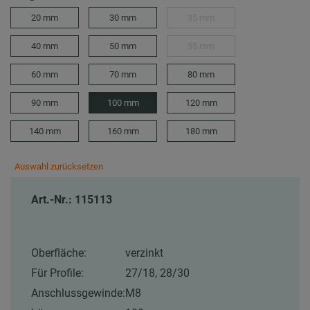
20 mm
30 mm
35 mm
40 mm
50 mm
55 mm
60 mm
70 mm
80 mm
90 mm
100 mm
120 mm
140 mm
160 mm
180 mm
Auswahl zurücksetzen
Art.-Nr.: 115113
Oberfläche:
verzinkt
Für Profile:
27/18, 28/30
Anschlussgewinde:
M8