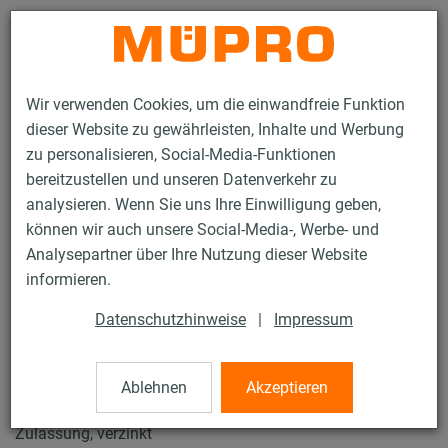
Kontakt
Wir verwenden Cookies, um die einwandfreie Funktion
dieser Website zu gewährleisten, Inhalte und Werbung
zu personalisieren, Social-Media-Funktionen
bereitzustellen und unseren Datenverkehr zu
analysieren. Wenn Sie uns Ihre Einwilligung geben,
Produkte
Befestigungstechnik
Sprinklerbefestigung
können wir auch unsere Social-Media-, Werbe- und
Rohrschellen für die Sprinklerbefestigung
Rohrschlaufen Typ EHS
Analysepartner über Ihre Nutzung dieser Website
1 / 9
informieren.
Datenschutzhinweise
|
Impressum
Rohrschlaufen Typ EHS
Ablehnen
Akzeptieren
Rohrschlaufe Typ EHS, M10, 4" (DN 100), VdS/FM-
Zulassung, verzinkt