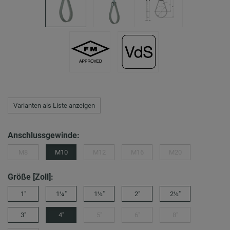
Varianten als Liste anzeigen
Anschlussgewinde:
M8
M10
M12
M16
M20
Größe [Zoll]:
1"
1¼"
1½"
2"
2½"
3"
4"
5"
6"
8"