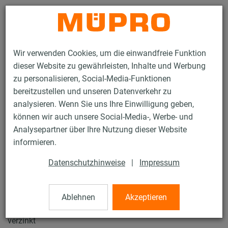
Kontakt
Wir verwenden Cookies, um die einwandfreie Funktion
dieser Website zu gewährleisten, Inhalte und Werbung
zu personalisieren, Social-Media-Funktionen
bereitzustellen und unseren Datenverkehr zu
analysieren. Wenn Sie uns Ihre Einwilligung geben,
Produkte
Befestigungstechnik
Sprinklerbefestigung
können wir auch unsere Social-Media-, Werbe- und
Rohrschellen für die Sprinklerbefestigung
Rohrschlaufen Typ EHS
Analysepartner über Ihre Nutzung dieser Website
1 / 9
informieren.
Datenschutzhinweise
|
Impressum
Rohrschlaufen Typ EHS
Ablehnen
Akzeptieren
Rohrschlaufe Typ EHS, M8, 1.1/2" (DN 40), VdS-Zulassung,
verzinkt