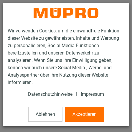
Kontakt
Wir verwenden Cookies, um die einwandfreie Funktion
dieser Website zu gewährleisten, Inhalte und Werbung
zu personalisieren, Social-Media-Funktionen
bereitzustellen und unseren Datenverkehr zu
analysieren. Wenn Sie uns Ihre Einwilligung geben,
Produkte
Befestigungstechnik
Sprinklerbefestigung
können wir auch unsere Social-Media-, Werbe- und
Montageteile für die Sprinklerbefestigung
Unterlegscheiben
Analysepartner über Ihre Nutzung dieser Website
19 / 22
informieren.
Datenschutzhinweise
|
Impressum
Unterlegscheiben
Ablehnen
Akzeptieren
Unterlegscheibe, 17 x 40 x 3 mm, verzinkt