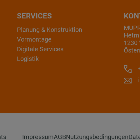
SERVICES
KON
MÜP
Planung & Konstruktion
Hetm
Vormontage
1230
Digitale Services
Öster
Logistik
+
hts
Impressum
AGB
Nutzungsbedingungen
Dat