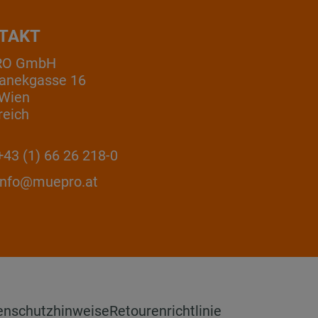
TAKT
RO GmbH
anekgasse 16
 Wien
reich
43 (1) 66 26 218-0
info@muepro.at
enschutzhinweise
Retourenrichtlinie