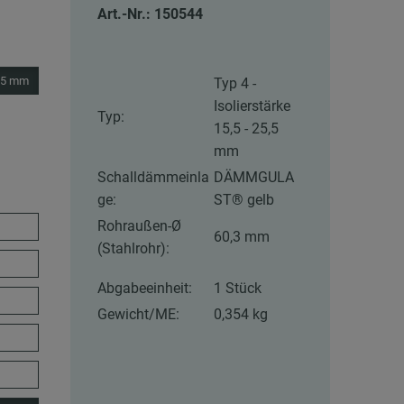
Art.-Nr.: 150544
5,5 mm
Typ 4 -
Isolierstärke
Typ:
15,5 - 25,5
mm
Schalldämmeinla
DÄMMGULA
ge:
ST® gelb
Rohraußen-Ø
60,3 mm
(Stahlrohr):
Abgabeeinheit:
1 Stück
Gewicht/ME:
0,354 kg