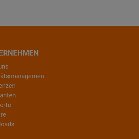
ERNEHMEN
uns
itätsmanagement
enzen
ranten
orte
ere
loads