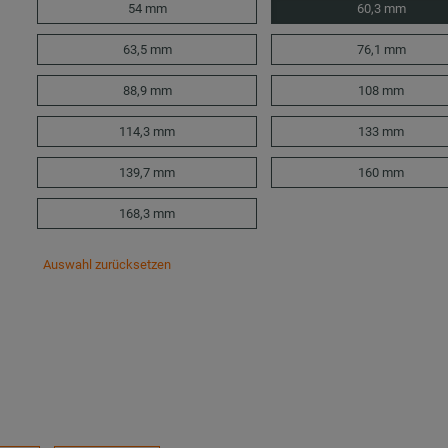
54 mm
60,3 mm
63,5 mm
76,1 mm
88,9 mm
108 mm
114,3 mm
133 mm
139,7 mm
160 mm
168,3 mm
Auswahl zurücksetzen