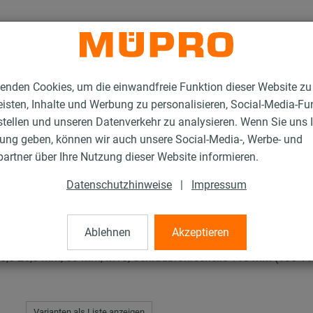
enden Cookies, um die einwandfreie Funktion dieser Website zu
isten, Inhalte und Werbung zu personalisieren, Social-Media-Fu
stellen und unseren Datenverkehr zu analysieren. Wenn Sie uns 
gung geben, können wir auch unsere Social-Media-, Werbe- und
en mit Schalldämmung
ISO-Schellen RTN+ Typ 2 und 4
artner über Ihre Nutzung dieser Website informieren.
Datenschutzhinweise
|
Impressum
+ Typ 2 und 4
Ablehnen
Akzeptieren
5,5-25,5 mm, 60 mm, M10, Schraubrohrschelle 110 mm (105-11
Varianten als Liste anzeigen