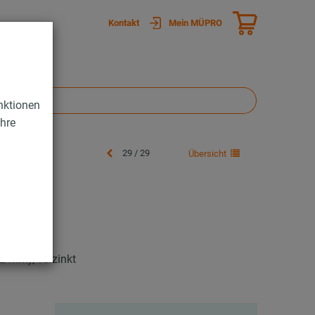
Kontakt
Mein MÜPRO
nktionen
Ihre
29 / 29
Übersicht
2 mm), verzinkt