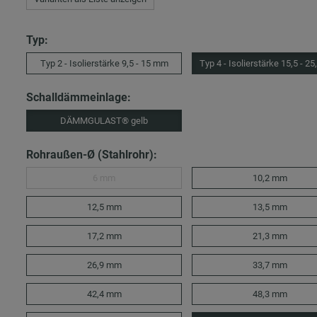
Typ:
Typ 2 - Isolierstärke 9,5 - 15 mm
Typ 4 - Isolierstärke 15,5 - 2
Schalldämmeinlage:
DÄMMGULAST® gelb
Rohraußen-Ø (Stahlrohr):
6 mm
10,2 mm
12,5 mm
13,5 mm
17,2 mm
21,3 mm
26,9 mm
33,7 mm
42,4 mm
48,3 mm