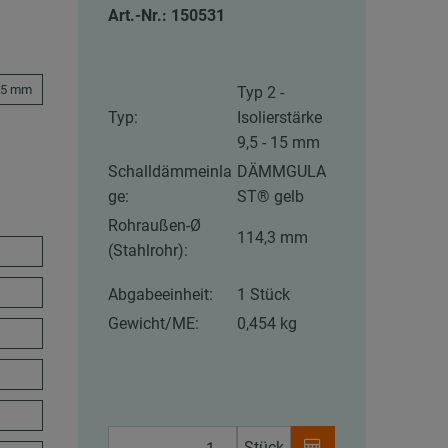
Art.-Nr.: 150531
5,5 mm
Typ 2 -
Typ:
Isolierstärke
9,5 - 15 mm
Schalldämmeinla
DÄMMGULA
ge:
ST® gelb
Rohraußen-Ø
114,3 mm
(Stahlrohr):
Abgabeeinheit:
1 Stück
Gewicht/ME:
0,454 kg
Stück