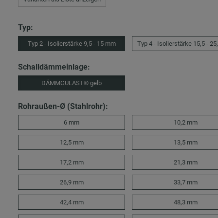
Typ:
Typ 2 - Isolierstärke 9,5 - 15 mm
Typ 4 - Isolierstärke 15,5 - 2
Schalldämmeinlage:
DÄMMGULAST® gelb
Rohraußen-Ø (Stahlrohr):
6 mm
10,2 mm
12,5 mm
13,5 mm
17,2 mm
21,3 mm
26,9 mm
33,7 mm
42,4 mm
48,3 mm