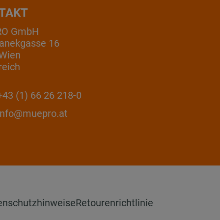
TAKT
RO GmbH
anekgasse 16
 Wien
reich
43 (1) 66 26 218-0
info@muepro.at
enschutzhinweise
Retourenrichtlinie