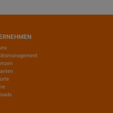
ERNEHMEN
uns
itätsmanagement
enzen
ranten
orte
ere
loads