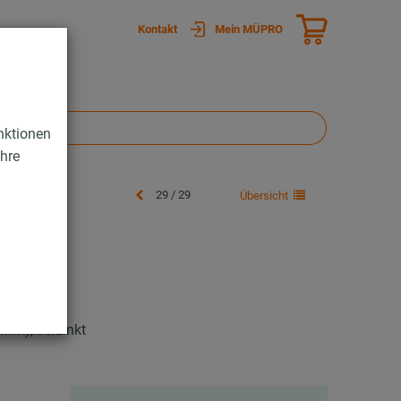
Kontakt
Mein MÜPRO
nktionen
Ihre
29 / 29
Übersicht
mm), verzinkt