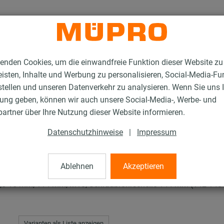
enden Cookies, um die einwandfreie Funktion dieser Website zu
isten, Inhalte und Werbung zu personalisieren, Social-Media-Fu
stellen und unseren Datenverkehr zu analysieren. Wenn Sie uns 
gung geben, können wir auch unsere Social-Media-, Werbe- und
en mit Schalldämmung
ISO-Schellen RTN+ Typ 2 und 4
artner über Ihre Nutzung dieser Website informieren.
Datenschutzhinweise
|
Impressum
+ Typ 2 und 4
Ablehnen
Akzeptieren
,5-15 mm, 114 mm, M10, Schraubrohrschelle 144 mm (142-148 
Varianten als Liste anzeigen