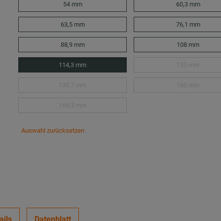
54 mm
60,3 mm
63,5 mm
76,1 mm
88,9 mm
108 mm
114,3 mm
133 mm
139,7 mm
160 mm
168,3 mm
Auswahl zurücksetzen
ails
Datenblatt