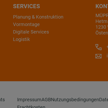
SERVICES
KON
MÜP
Planung & Konstruktion
Hetm
Vormontage
1230
Digitale Services
Öster
Logistik
+
hts
Impressum
AGB
Nutzungsbedingungen
Dat
Frachtkosten