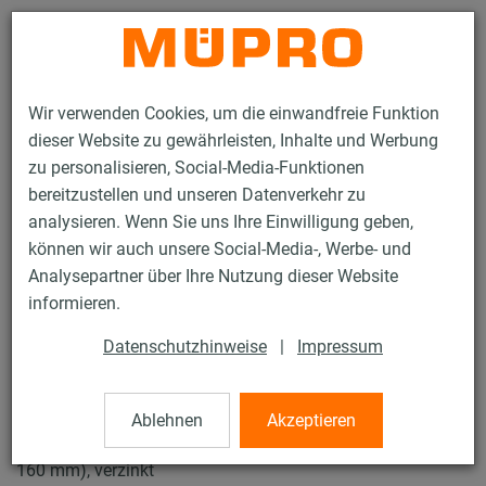
Kontakt
Wir verwenden Cookies, um die einwandfreie Funktion
dieser Website zu gewährleisten, Inhalte und Werbung
zu personalisieren, Social-Media-Funktionen
bereitzustellen und unseren Datenverkehr zu
analysieren. Wenn Sie uns Ihre Einwilligung geben,
Produkte
Befestigungstechnik
Rohrschellen
können wir auch unsere Social-Media-, Werbe- und
Schraubrohrschellen
Analysepartner über Ihre Nutzung dieser Website
15 / 57
informieren.
Datenschutzhinweise
|
Impressum
Schraubrohrschellen
Ablehnen
Akzeptieren
Schraubrohrschelle ohne Einlage, M8/M10, 160 mm (154-
160 mm), verzinkt