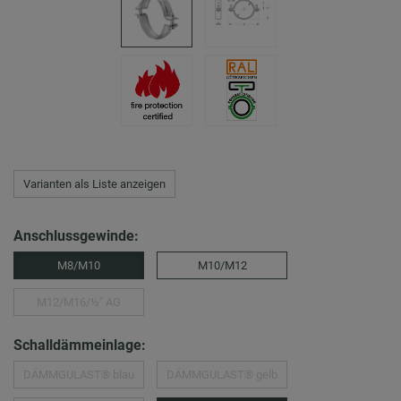
Varianten als Liste anzeigen
Anschlussgewinde:
M8/M10
M10/M12
M12/M16/½″ AG
Schalldämmeinlage:
DÄMMGULAST® blau
DÄMMGULAST® gelb