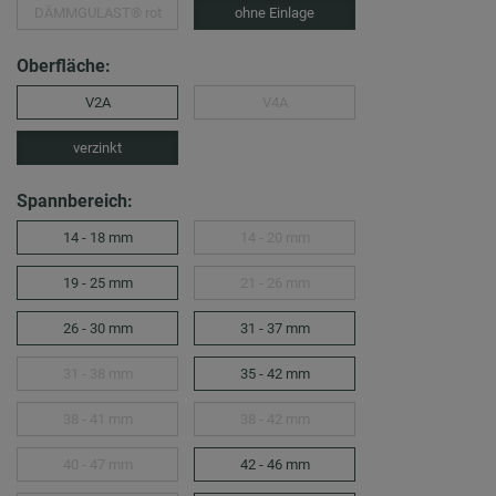
DÄMMGULAST® rot
ohne Einlage
Oberfläche:
V2A
V4A
verzinkt
Spannbereich:
14 - 18 mm
14 - 20 mm
19 - 25 mm
21 - 26 mm
26 - 30 mm
31 - 37 mm
31 - 38 mm
35 - 42 mm
38 - 41 mm
38 - 42 mm
40 - 47 mm
42 - 46 mm