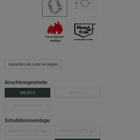
Varianten als Liste anzeigen
Anschlussgewinde:
M8/M10
M10/M12
M12/M16/½″ AG
Schalldämmeinlage:
DÄMMGULAST® blau
DÄMMGULAST® gelb