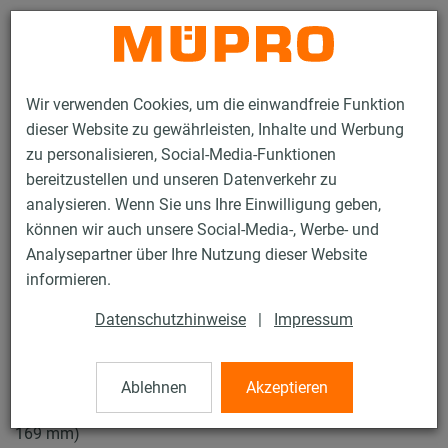
Kontakt
Wir verwenden Cookies, um die einwandfreie Funktion
dieser Website zu gewährleisten, Inhalte und Werbung
zu personalisieren, Social-Media-Funktionen
bereitzustellen und unseren Datenverkehr zu
analysieren. Wenn Sie uns Ihre Einwilligung geben,
Produkte
Befestigungstechnik
Rohrschellen
können wir auch unsere Social-Media-, Werbe- und
Schraubrohrschellen
Analysepartner über Ihre Nutzung dieser Website
15 / 57
informieren.
Datenschutzhinweise
|
Impressum
Schraubrohrschellen
Ablehnen
Akzeptieren
V4A Schraubrohrschelle ohne Einlage, M8/M10, 6" (160-
169 mm)