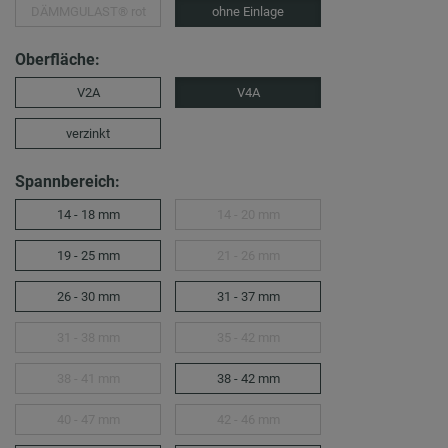
DÄMMGULAST® rot
ohne Einlage
Oberfläche:
V2A
V4A
verzinkt
Spannbereich:
14 - 18 mm
14 - 20 mm
19 - 25 mm
21 - 26 mm
26 - 30 mm
31 - 37 mm
31 - 38 mm
35 - 42 mm
38 - 41 mm
38 - 42 mm
40 - 47 mm
42 - 46 mm