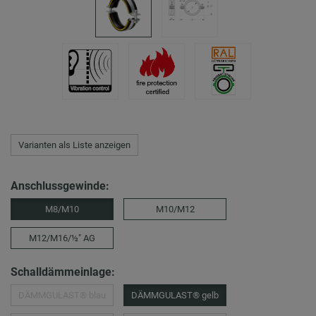
Varianten als Liste anzeigen
Anschlussgewinde:
M8/M10
M10/M12
M12/M16/½″ AG
Schalldämmeinlage:
DÄMMGULAST® blau
DÄMMGULAST® gelb