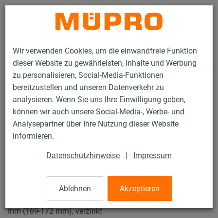
Kontakt
Wir verwenden Cookies, um die einwandfreie Funktion
dieser Website zu gewährleisten, Inhalte und Werbung
zu personalisieren, Social-Media-Funktionen
bereitzustellen und unseren Datenverkehr zu
analysieren. Wenn Sie uns Ihre Einwilligung geben,
Produkte
Befestigungstechnik
Rohrschellen
können wir auch unsere Social-Media-, Werbe- und
Schraubrohrschellen
Analysepartner über Ihre Nutzung dieser Website
15 / 57
informieren.
Datenschutzhinweise
|
Impressum
Schraubrohrschellen
Ablehnen
Akzeptieren
Schraubrohrschelle DÄMMGULAST® gelb, M8/M10, 170
mm (169-172 mm), verzinkt