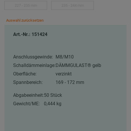
227 - 235 mm
235 - 244 mm
Auswahl zurücksetzen
Art.-Nr.: 151424
Anschlussgewinde:
M8/M10
Schalldämmeinlage:
DÄMMGULAST® gelb
Oberfläche:
verzinkt
Spannbereich:
169 - 172 mm
Abgabeeinheit:
50 Stück
Gewicht/ME:
0,444 kg