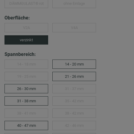
DÄMMGULAST® rot
ohne Einlage
Oberfläche:
V2A
V4A
verzinkt
Spannbereich:
14 - 18 mm
14 - 20 mm
19 - 25 mm
21 - 26 mm
26 - 30 mm
31 - 37 mm
31 - 38 mm
35 - 42 mm
38 - 41 mm
38 - 42 mm
40 - 47 mm
42 - 46 mm