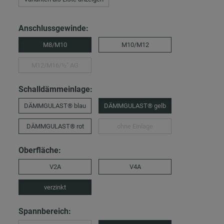
Anschlussgewinde:
M8/M10
M10/M12
M12/M16/½″ AG
Schalldämmeinlage:
DÄMMGULAST® blau
DÄMMGULAST® gelb
DÄMMGULAST® rot
ohne Einlage
Oberfläche:
V2A
V4A
verzinkt
Spannbereich: