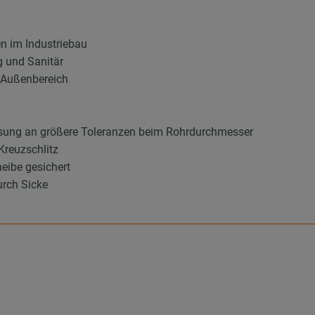
en im Industriebau
g und Sanitär
d Außenbereich
sung an größere Toleranzen beim Rohrdurchmesser
Kreuzschlitz
eibe gesichert
urch Sicke