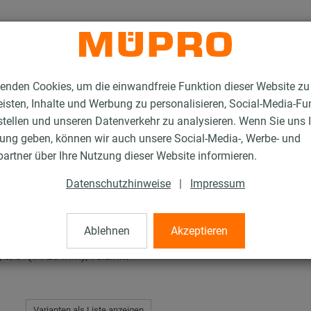
enden Cookies, um die einwandfreie Funktion dieser Website zu
isten, Inhalte und Werbung zu personalisieren, Social-Media-Fu
stellen und unseren Datenverkehr zu analysieren. Wenn Sie uns 
gung geben, können wir auch unsere Social-Media-, Werbe- und
rschellen
artner über Ihre Nutzung dieser Website informieren.
Datenschutzhinweise
|
Impressum
len
Ablehnen
Akzeptieren
/8" (14-20 mm), verzinkt
Varianten als Liste anzeigen