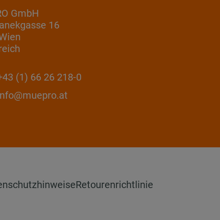
RO GmbH
anekgasse 16
 Wien
reich
43 (1) 66 26 218-0
info@muepro.at
enschutzhinweise
Retourenrichtlinie