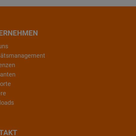
ERNEHMEN
uns
itätsmanagement
enzen
ranten
orte
ere
loads
TAKT