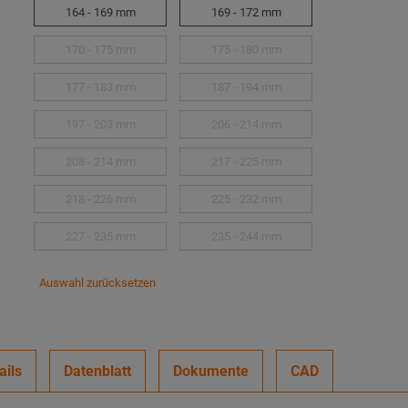
164 - 169 mm
169 - 172 mm
170 - 175 mm
175 - 180 mm
177 - 183 mm
187 - 194 mm
197 - 203 mm
206 - 214 mm
208 - 214 mm
217 - 225 mm
218 - 226 mm
225 - 232 mm
227 - 235 mm
235 - 244 mm
Auswahl zurücksetzen
ails
Datenblatt
Dokumente
CAD