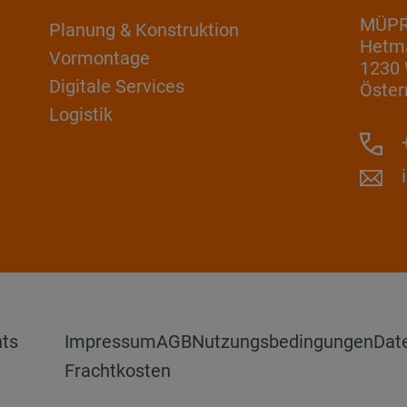
MÜP
Planung & Konstruktion
Hetm
Vormontage
1230
Digitale Services
Öster
Logistik
+
hts
Impressum
AGB
Nutzungsbedingungen
Dat
Frachtkosten