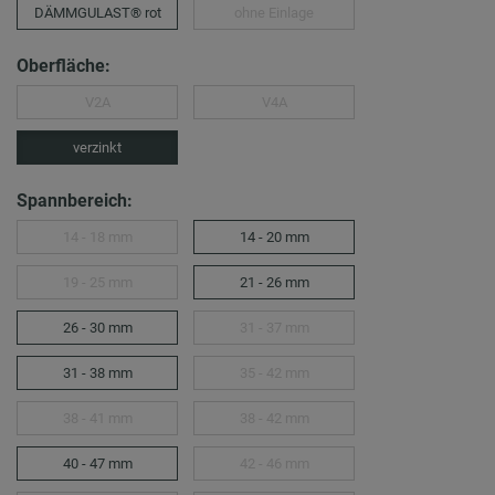
DÄMMGULAST® rot
ohne Einlage
Oberfläche:
V2A
V4A
verzinkt
Spannbereich:
14 - 18 mm
14 - 20 mm
19 - 25 mm
21 - 26 mm
26 - 30 mm
31 - 37 mm
31 - 38 mm
35 - 42 mm
38 - 41 mm
38 - 42 mm
40 - 47 mm
42 - 46 mm