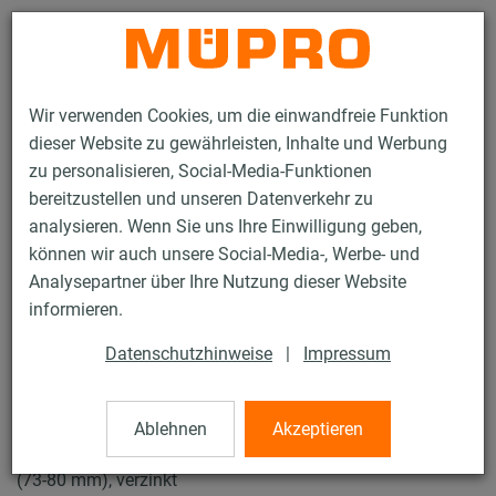
Kontakt
Wir verwenden Cookies, um die einwandfreie Funktion
dieser Website zu gewährleisten, Inhalte und Werbung
zu personalisieren, Social-Media-Funktionen
bereitzustellen und unseren Datenverkehr zu
analysieren. Wenn Sie uns Ihre Einwilligung geben,
Produkte
Befestigungstechnik
Rohrschellen
können wir auch unsere Social-Media-, Werbe- und
Schraubrohrschellen
Analysepartner über Ihre Nutzung dieser Website
15 / 57
informieren.
Datenschutzhinweise
|
Impressum
Schraubrohrschellen
Ablehnen
Akzeptieren
Schraubrohrschelle DÄMMGULAST® blau, M8/M10, 2.1/2"
(73-80 mm), verzinkt