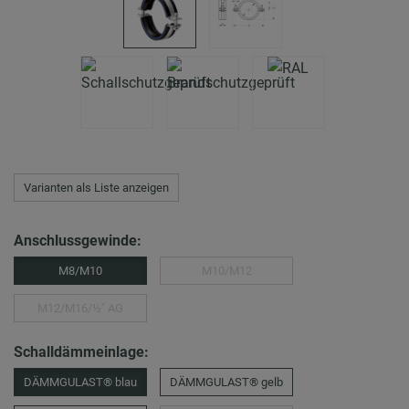
Varianten als Liste anzeigen
Anschlussgewinde:
M8/M10
M10/M12
M12/M16/½″ AG
Schalldämmeinlage:
DÄMMGULAST® blau
DÄMMGULAST® gelb