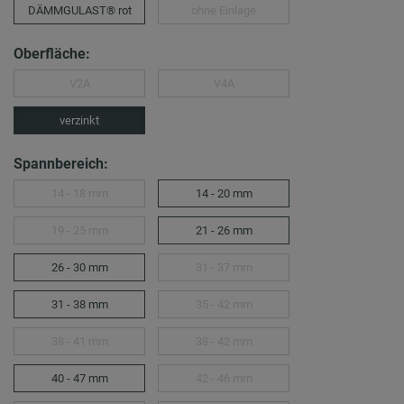
DÄMMGULAST® rot
ohne Einlage
Oberfläche:
V2A
V4A
verzinkt
Spannbereich:
14 - 18 mm
14 - 20 mm
19 - 25 mm
21 - 26 mm
26 - 30 mm
31 - 37 mm
31 - 38 mm
35 - 42 mm
38 - 41 mm
38 - 42 mm
40 - 47 mm
42 - 46 mm