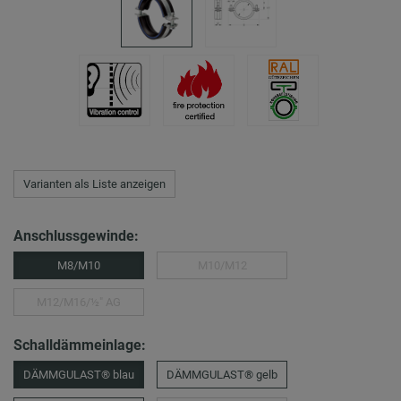
Varianten als Liste anzeigen
Anschlussgewinde:
M8/M10
M10/M12
M12/M16/½″ AG
Schalldämmeinlage:
DÄMMGULAST® blau
DÄMMGULAST® gelb