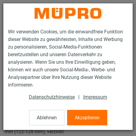
Kontakt
Wir verwenden Cookies, um die einwandfreie Funktion
dieser Website zu gewährleisten, Inhalte und Werbung
zu personalisieren, Social-Media-Funktionen
bereitzustellen und unseren Datenverkehr zu
analysieren. Wenn Sie uns Ihre Einwilligung geben,
Produkte
Befestigungstechnik
Rohrschellen
können wir auch unsere Social-Media-, Werbe- und
Schraubrohrschellen
Analysepartner über Ihre Nutzung dieser Website
15 / 57
informieren.
Datenschutzhinweise
|
Impressum
Schraubrohrschellen
Ablehnen
Akzeptieren
Schraubrohrschelle DÄMMGULAST® blau, M8/M10, 125
mm (122-128 mm), verzinkt