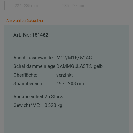
227 - 235 mm
235 - 244 mm
Auswahl zurücksetzen
Art.-Nr.: 151462
Anschlussgewinde:
M12/M16/½″ AG
Schalldämmeinlage:
DÄMMGULAST® gelb
Oberfläche:
verzinkt
Spannbereich:
197 - 203 mm
Abgabeeinheit:
25 Stück
Gewicht/ME:
0,523 kg