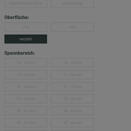
DÄMMGULAST® rot
ohne Einlage
Oberfläche:
V2A
V4A
verzinkt
Spannbereich:
14 - 18 mm
14 - 20 mm
19 - 25 mm
21 - 26 mm
26 - 30 mm
31 - 37 mm
31 - 38 mm
35 - 42 mm
38 - 41 mm
38 - 42 mm
40 - 47 mm
42 - 46 mm