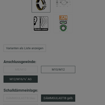
Varianten als Liste anzeigen
Anschlussgewinde:
M8/M10
M10/M12
M12/M16/½″ AG
Schalldämmeinlage:
DÄMMGULAST® blau
DÄMMGULAST® gelb