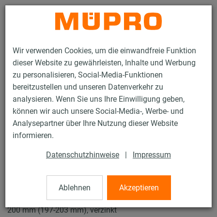
Kontakt
Wir verwenden Cookies, um die einwandfreie Funktion
dieser Website zu gewährleisten, Inhalte und Werbung
zu personalisieren, Social-Media-Funktionen
bereitzustellen und unseren Datenverkehr zu
analysieren. Wenn Sie uns Ihre Einwilligung geben,
Produkte
Befestigungstechnik
Rohrschellen
können wir auch unsere Social-Media-, Werbe- und
Schraubrohrschellen
Analysepartner über Ihre Nutzung dieser Website
15 / 57
informieren.
Datenschutzhinweise
|
Impressum
Schraubrohrschellen
Ablehnen
Akzeptieren
Schraubrohrschelle DÄMMGULAST® gelb, M12/M16/1/2",
200 mm (197-203 mm), verzinkt