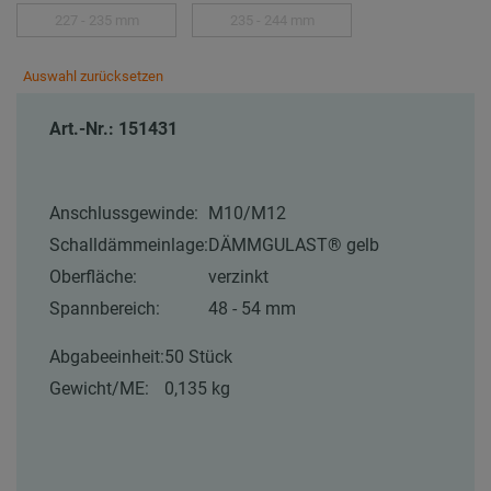
227 - 235 mm
235 - 244 mm
Auswahl zurücksetzen
Art.-Nr.: 151431
Anschlussgewinde:
M10/M12
Schalldämmeinlage:
DÄMMGULAST® gelb
Oberfläche:
verzinkt
Spannbereich:
48 - 54 mm
Abgabeeinheit:
50 Stück
Gewicht/ME:
0,135 kg