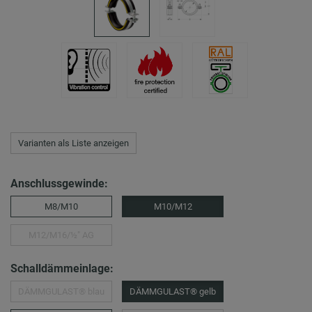
Varianten als Liste anzeigen
Anschlussgewinde:
M8/M10
M10/M12
M12/M16/½″ AG
Schalldämmeinlage:
DÄMMGULAST® blau
DÄMMGULAST® gelb