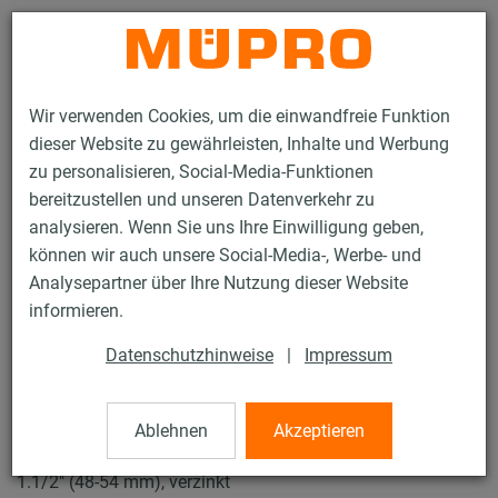
Kontakt
Wir verwenden Cookies, um die einwandfreie Funktion
dieser Website zu gewährleisten, Inhalte und Werbung
zu personalisieren, Social-Media-Funktionen
bereitzustellen und unseren Datenverkehr zu
analysieren. Wenn Sie uns Ihre Einwilligung geben,
Produkte
Befestigungstechnik
Rohrschellen
können wir auch unsere Social-Media-, Werbe- und
Schraubrohrschellen
Analysepartner über Ihre Nutzung dieser Website
15 / 57
informieren.
Datenschutzhinweise
|
Impressum
Schraubrohrschellen
Ablehnen
Akzeptieren
Schraubrohrschelle DÄMMGULAST® gelb, M10/M12,
1.1/2" (48-54 mm), verzinkt