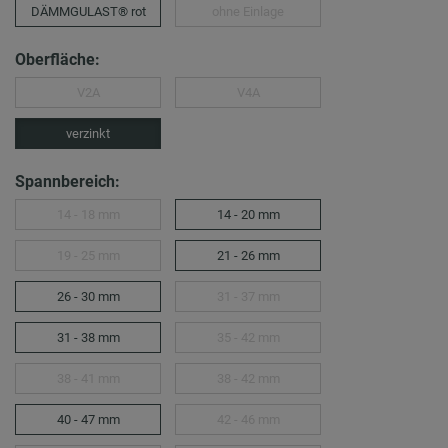
DÄMMGULAST® rot
ohne Einlage
Oberfläche:
V2A
V4A
verzinkt
Spannbereich:
14 - 18 mm
14 - 20 mm
19 - 25 mm
21 - 26 mm
26 - 30 mm
31 - 37 mm
31 - 38 mm
35 - 42 mm
38 - 41 mm
38 - 42 mm
40 - 47 mm
42 - 46 mm