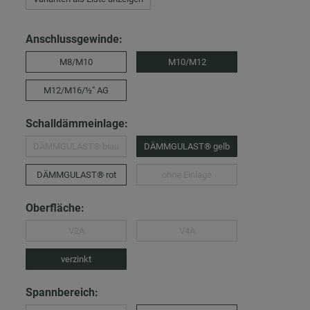
Anschlussgewinde:
M8/M10
M10/M12
M12/M16/½″ AG
Schalldämmeinlage:
DÄMMGULAST® blau
DÄMMGULAST® gelb
DÄMMGULAST® rot
ohne Einlage
Oberfläche:
V2A
V4A
verzinkt
Spannbereich: