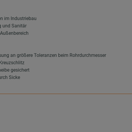
en im Industriebau
g und Sanitär
d Außenbereich
sung an größere Toleranzen beim Rohrdurchmesser
Kreuzschlitz
eibe gesichert
urch Sicke