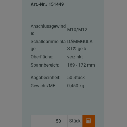
Art.-Nr.: 151449
Anschlussgewind
M10/M12
e:
Schalldämmeinla
DÄMMGULA
ge:
ST® gelb
Oberfläche:
verzinkt
Spannbereich:
169 - 172 mm
Abgabeeinheit:
50 Stück
Gewicht/ME:
0,450 kg
Stück