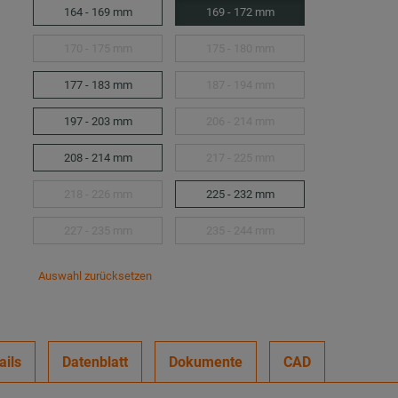
164 - 169 mm
169 - 172 mm
170 - 175 mm
175 - 180 mm
177 - 183 mm
187 - 194 mm
197 - 203 mm
206 - 214 mm
208 - 214 mm
217 - 225 mm
218 - 226 mm
225 - 232 mm
227 - 235 mm
235 - 244 mm
Auswahl zurücksetzen
ails
Datenblatt
Dokumente
CAD