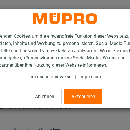
enden Cookies, um die einwandfreie Funktion dieser Website zu
isten, Inhalte und Werbung zu personalisieren, Social-Media-Fu
stellen und unseren Datenverkehr zu analysieren. Wenn Sie uns 
gung geben, können wir auch unsere Social-Media-, Werbe- und
rschellen
artner über Ihre Nutzung dieser Website informieren.
Datenschutzhinweise
|
Impressum
len
Ablehnen
Akzeptieren
 170 mm (169-172 mm), verzinkt
Varianten als Liste anzeigen