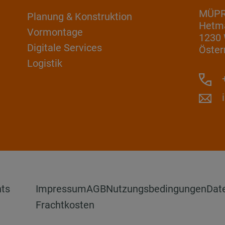
MÜP
Planung & Konstruktion
Hetm
Vormontage
1230
Digitale Services
Öster
Logistik
+
hts
Impressum
AGB
Nutzungsbedingungen
Dat
Frachtkosten