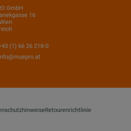
RO GmbH
anekgasse 16
 Wien
reich
43 (1) 66 26 218-0
info@muepro.at
enschutzhinweise
Retourenrichtlinie