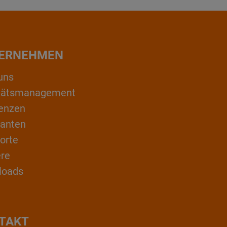
ERNEHMEN
uns
itätsmanagement
enzen
ranten
orte
ere
loads
TAKT