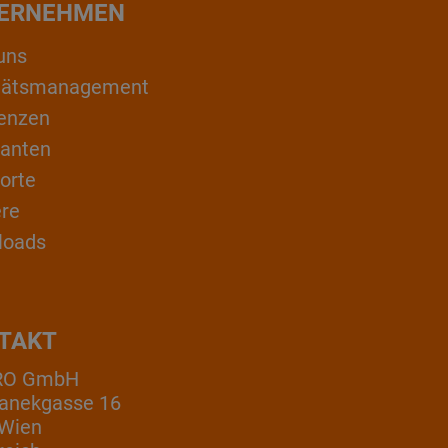
ERNEHMEN
uns
itätsmanagement
enzen
ranten
orte
ere
loads
TAKT
RO GmbH
anekgasse 16
 Wien