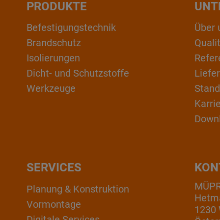
PRODUKTE
UNT
Befestigungstechnik
Über 
Brandschutz
Qual
Isolierungen
Refer
Dicht- und Schutzstoffe
Liefe
Werkzeuge
Stand
Karri
Down
SERVICES
KON
MÜP
Planung & Konstruktion
Hetm
Vormontage
1230
Digitale Services