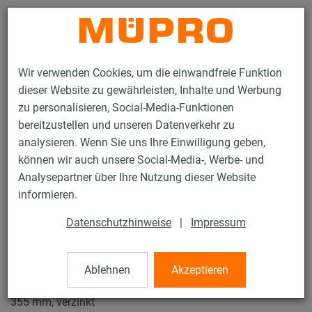
Kontakt
Wir verwenden Cookies, um die einwandfreie Funktion
dieser Website zu gewährleisten, Inhalte und Werbung
zu personalisieren, Social-Media-Funktionen
bereitzustellen und unseren Datenverkehr zu
analysieren. Wenn Sie uns Ihre Einwilligung geben,
Produkte
Befestigungstechnik
Rohrschellen
können wir auch unsere Social-Media-, Werbe- und
Lüftungsschellen Typ S
Analysepartner über Ihre Nutzung dieser Website
21 / 57
informieren.
Datenschutzhinweise
|
Impressum
Lüftungsschellen Typ S
Ablehnen
Akzeptieren
Lüftungsschelle Typ S DÄMMGULAST® schwarz, M8/M10,
355 mm, verzinkt