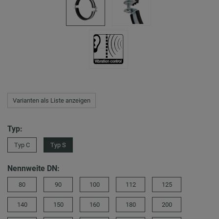
Varianten als Liste anzeigen
Typ:
Typ C
Typ S
Nennweite DN:
80
90
100
112
125
140
150
160
180
200