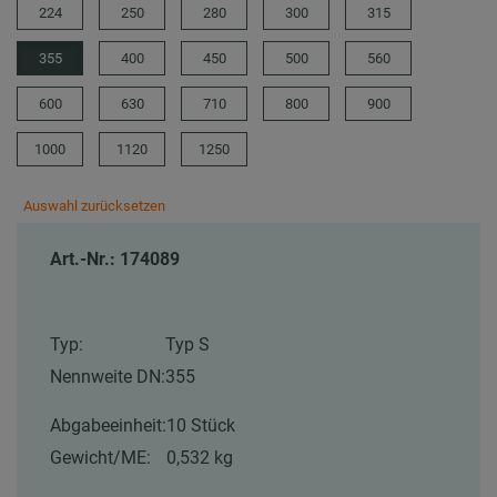
224
250
280
300
315
355
400
450
500
560
600
630
710
800
900
1000
1120
1250
Auswahl zurücksetzen
Art.-Nr.: 174089
Typ:
Typ S
Nennweite DN:
355
Abgabeeinheit:
10 Stück
Gewicht/ME:
0,532 kg