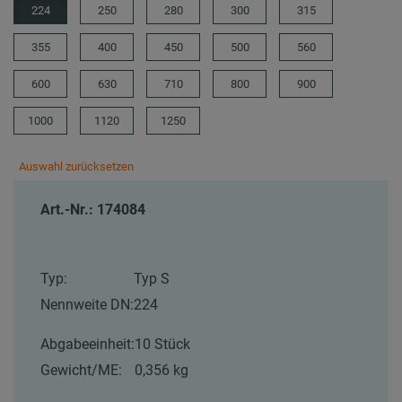
224
250
280
300
315
355
400
450
500
560
600
630
710
800
900
1000
1120
1250
Auswahl zurücksetzen
Art.-Nr.: 174084
Typ:
Typ S
Nennweite DN:
224
Abgabeeinheit:
10 Stück
Gewicht/ME:
0,356 kg