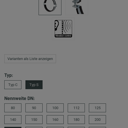
Varianten als Liste anzeigen
Typ:
Typ C
Typ S
Nennweite DN:
80
90
100
112
125
140
150
160
180
200