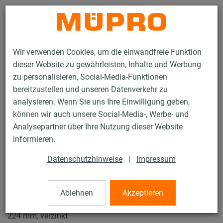
Kontakt
Wir verwenden Cookies, um die einwandfreie Funktion
dieser Website zu gewährleisten, Inhalte und Werbung
zu personalisieren, Social-Media-Funktionen
bereitzustellen und unseren Datenverkehr zu
analysieren. Wenn Sie uns Ihre Einwilligung geben,
Produkte
Befestigungstechnik
Rohrschellen
können wir auch unsere Social-Media-, Werbe- und
Lüftungsschellen Typ S
Analysepartner über Ihre Nutzung dieser Website
21 / 57
informieren.
Datenschutzhinweise
|
Impressum
Lüftungsschellen Typ S
Ablehnen
Akzeptieren
Lüftungsschelle Typ S DÄMMGULAST® schwarz, M8/M10,
224 mm, verzinkt