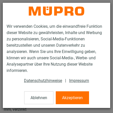
Kontakt
Wir verwenden Cookies, um die einwandfreie Funktion
dieser Website zu gewährleisten, Inhalte und Werbung
zu personalisieren, Social-Media-Funktionen
bereitzustellen und unseren Datenverkehr zu
analysieren. Wenn Sie uns Ihre Einwilligung geben,
Produkte
Befestigungstechnik
Rohrschellen
können wir auch unsere Social-Media-, Werbe- und
ISO-Schellen Typ H, M, T
Analysepartner über Ihre Nutzung dieser Website
32 / 57
informieren.
Datenschutzhinweise
|
Impressum
ISO-Schellen Typ H, M, T
Ablehnen
Akzeptieren
Iso-Schelle ohne Einlage, Typ T, Iso 32-45 mm, M10, 160
mm, verzinkt