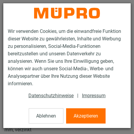
Kontakt
Wir verwenden Cookies, um die einwandfreie Funktion
dieser Website zu gewährleisten, Inhalte und Werbung
zu personalisieren, Social-Media-Funktionen
bereitzustellen und unseren Datenverkehr zu
analysieren. Wenn Sie uns Ihre Einwilligung geben,
Produkte
Befestigungstechnik
Rohrschellen
können wir auch unsere Social-Media-, Werbe- und
ISO-Schellen Typ H, M, T
Analysepartner über Ihre Nutzung dieser Website
32 / 57
informieren.
Datenschutzhinweise
|
Impressum
ISO-Schellen Typ H, M, T
Ablehnen
Akzeptieren
Iso-Schelle ohne Einlage, Typ H, Iso 9,5-16 mm, M10, 125
mm, verzinkt