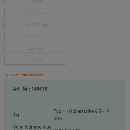
200 mm
216 - 219 mm
216 - 219,1 mm
267 - 273 mm
267 mm
273 mm
Auswahl zurücksetzen
Art.-Nr.: 148518
Typ H - Isolierstärke 9,5 - 16
Typ:
mm
Schalldämmeinlag