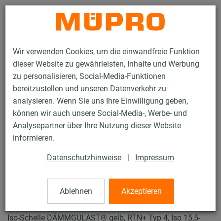
Kontakt
Wir verwenden Cookies, um die einwandfreie Funktion
dieser Website zu gewährleisten, Inhalte und Werbung
zu personalisieren, Social-Media-Funktionen
bereitzustellen und unseren Datenverkehr zu
analysieren. Wenn Sie uns Ihre Einwilligung geben,
Produkte
Befestigungstechnik
Rohrschellen
können wir auch unsere Social-Media-, Werbe- und
ISO-Schellen RTN+ Typ 2 und 4
Analysepartner über Ihre Nutzung dieser Website
34 / 57
informieren.
Datenschutzhinweise
|
Impressum
ISO-Schellen RTN+
Typ 2 und 4
Ablehnen
Akzeptieren
Iso-Schelle DÄMMGULAST® gelb, RTN+ Typ 4, Iso 15,5-