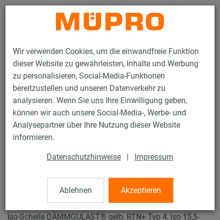
Kontakt
Wir verwenden Cookies, um die einwandfreie Funktion
dieser Website zu gewährleisten, Inhalte und Werbung
zu personalisieren, Social-Media-Funktionen
bereitzustellen und unseren Datenverkehr zu
analysieren. Wenn Sie uns Ihre Einwilligung geben,
Produkte
Befestigungstechnik
Rohrschellen
können wir auch unsere Social-Media-, Werbe- und
ISO-Schellen RTN+ Typ 2 und 4
Analysepartner über Ihre Nutzung dieser Website
34 / 57
informieren.
Datenschutzhinweise
|
Impressum
ISO-Schellen RTN+
Typ 2 und 4
Ablehnen
Akzeptieren
Iso-Schelle DÄMMGULAST® gelb, RTN+ Typ 4, Iso 15,5-