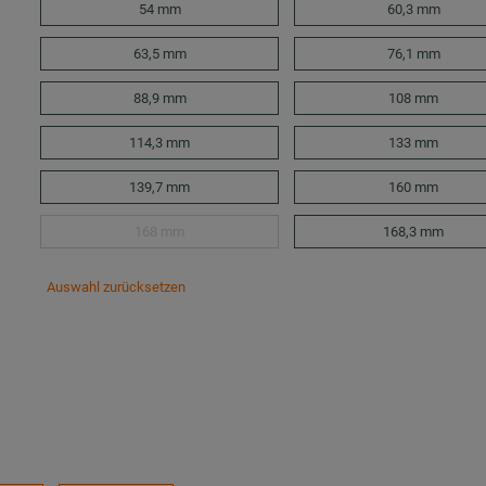
54 mm
60,3 mm
63,5 mm
76,1 mm
88,9 mm
108 mm
114,3 mm
133 mm
139,7 mm
160 mm
168 mm
168,3 mm
Auswahl zurücksetzen