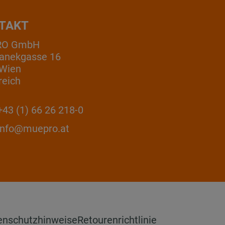
TAKT
RO GmbH
anekgasse 16
 Wien
reich
43 (1) 66 26 218-0
info@muepro.at
enschutzhinweise
Retourenrichtlinie