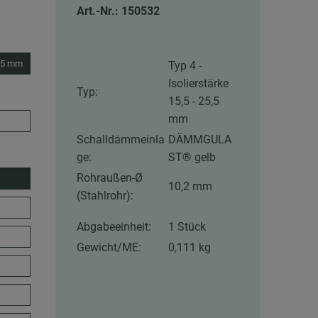
Art.-Nr.: 150532
5,5 mm
Typ 4 -
Isolierstärke
Typ:
15,5 - 25,5
mm
Schalldämmeinla
DÄMMGULA
ge:
ST® gelb
Rohraußen-Ø
10,2 mm
(Stahlrohr):
Abgabeeinheit:
1 Stück
Gewicht/ME:
0,111 kg