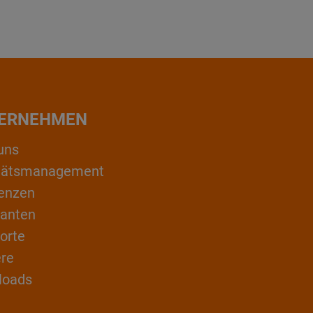
ERNEHMEN
uns
itätsmanagement
enzen
ranten
orte
ere
loads