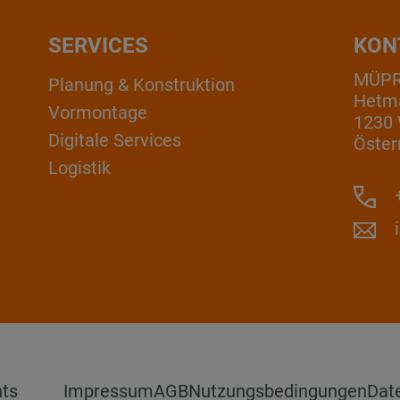
SERVICES
KON
MÜP
Planung & Konstruktion
Hetm
Vormontage
1230
Digitale Services
Öster
Logistik
+
hts
Impressum
AGB
Nutzungsbedingungen
Dat