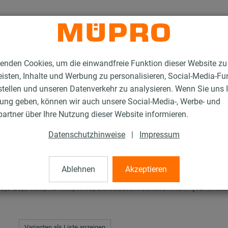
enden Cookies, um die einwandfreie Funktion dieser Website zu
isten, Inhalte und Werbung zu personalisieren, Social-Media-Fu
stellen und unseren Datenverkehr zu analysieren. Wenn Sie uns 
gung geben, können wir auch unsere Social-Media-, Werbe- und
en RTN+ Typ 2 und 4
artner über Ihre Nutzung dieser Website informieren.
Datenschutzhinweise
|
Impressum
+ Typ 2 und 4
Ablehnen
Akzeptieren
,5-25,5 mm, 10 mm, M10, Schraubrohrschelle 1.1/4" (40-47 mm)
Varianten als Liste anzeigen