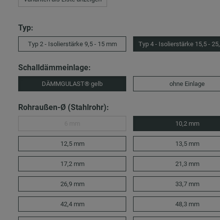
Typ:
Typ 2 - Isolierstärke 9,5 - 15 mm
Typ 4 - Isolierstärke 15,5 - 2
Schalldämmeinlage:
DÄMMGULAST® gelb
ohne Einlage
Rohraußen-Ø (Stahlrohr):
6 mm
10,2 mm
12,5 mm
13,5 mm
17,2 mm
21,3 mm
26,9 mm
33,7 mm
42,4 mm
48,3 mm