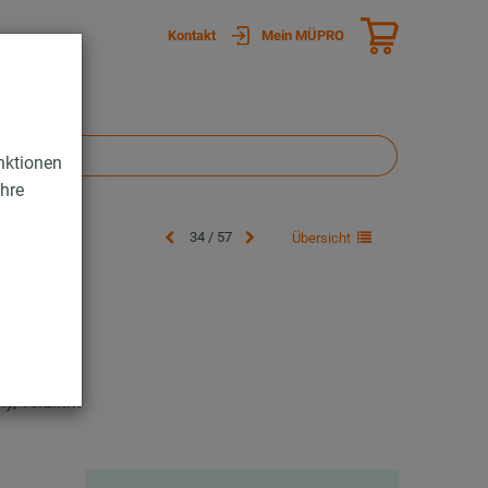
Kontakt
Mein MÜPRO
nktionen
Ihre
34 / 57
Übersicht
, verzinkt