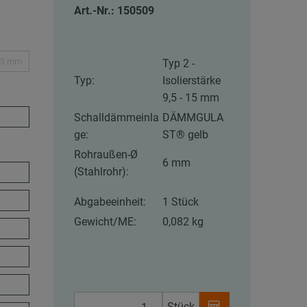
Art.-Nr.: 150509
5,5 mm
Typ 2 -
Typ:
Isolierstärke
9,5 - 15 mm
Schalldämmeinla
DÄMMGULA
ge:
ST® gelb
Rohraußen-Ø
6 mm
(Stahlrohr):
Abgabeeinheit:
1 Stück
Gewicht/ME:
0,082 kg
Stück