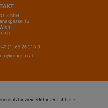
TAKT
RO GmbH
anekgasse 16
 Wien
reich
43 (1) 66 26 218-0
info@muepro.at
enschutzhinweise
Retourenrichtlinie