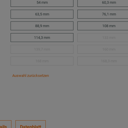
54 mm
60,3 mm
63,5 mm
76,1 mm
88,9 mm
108 mm
114,3 mm
133 mm
139,7 mm
160 mm
168 mm
168,3 mm
Auswahl zurücksetzen
ails
Datenblatt