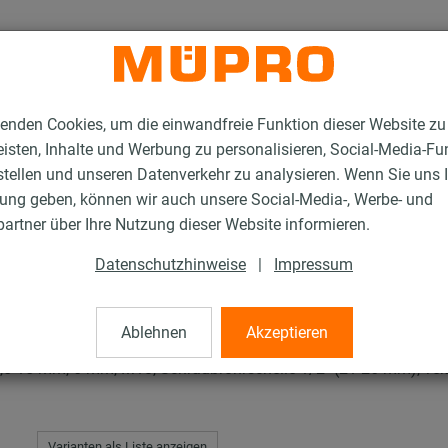
enden Cookies, um die einwandfreie Funktion dieser Website zu
isten, Inhalte und Werbung zu personalisieren, Social-Media-Fu
stellen und unseren Datenverkehr zu analysieren. Wenn Sie uns 
gung geben, können wir auch unsere Social-Media-, Werbe- und
en RTN+ Typ 2 und 4
artner über Ihre Nutzung dieser Website informieren.
Datenschutzhinweise
|
Impressum
+ Typ 2 und 4
Ablehnen
Akzeptieren
5-15 mm, 6 mm, M10, Schraubrohrschelle 1/2" (21-26 mm), ver
Varianten als Liste anzeigen