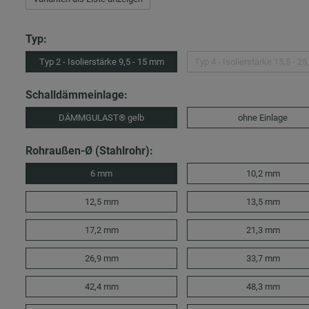
Typ:
Typ 2 - Isolierstärke 9,5 - 15 mm
Typ 4 - Isolierstärke 15,5 - 2
Schalldämmeinlage:
DÄMMGULAST® gelb
ohne Einlage
Rohraußen-Ø (Stahlrohr):
6 mm
10,2 mm
12,5 mm
13,5 mm
17,2 mm
21,3 mm
26,9 mm
33,7 mm
42,4 mm
48,3 mm