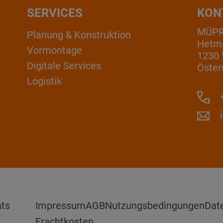
SERVICES
KON
MÜP
Planung & Konstruktion
Hetm
Vormontage
1230
Digitale Services
Öster
Logistik
+
hts
Impressum
AGB
Nutzungsbedingungen
Dat
Frachtkosten