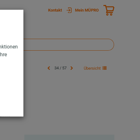
Kontakt
Mein MÜPRO
nktionen
Ihre
34 / 57
Übersicht
zinkt