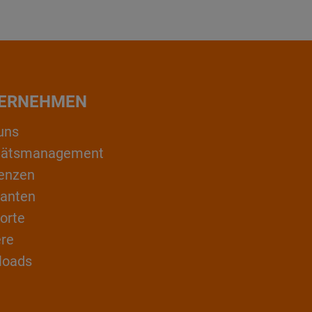
ERNEHMEN
uns
itätsmanagement
enzen
ranten
orte
ere
loads