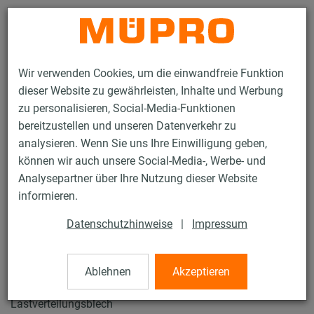
Kontakt
Wir verwenden Cookies, um die einwandfreie Funktion
dieser Website zu gewährleisten, Inhalte und Werbung
zu personalisieren, Social-Media-Funktionen
bereitzustellen und unseren Datenverkehr zu
analysieren. Wenn Sie uns Ihre Einwilligung geben,
Produkte
Befestigungstechnik
Rohrschellen
können wir auch unsere Social-Media-, Werbe- und
Foamglas-Rohrhalter
Analysepartner über Ihre Nutzung dieser Website
37 / 57
informieren.
Datenschutzhinweise
|
Impressum
Foamglas-Rohrhalter
Ablehnen
Akzeptieren
Foamglasschale 13,5 mm, Iso 25/150, Güte T4, mit
Lastverteilungsblech