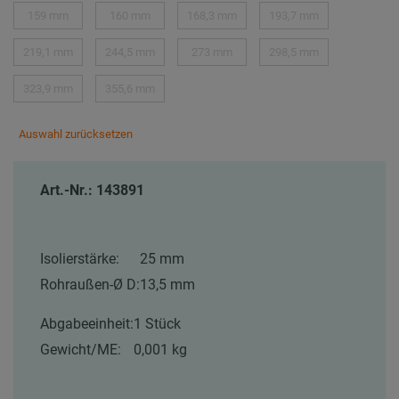
159 mm
160 mm
168,3 mm
193,7 mm
219,1 mm
244,5 mm
273 mm
298,5 mm
323,9 mm
355,6 mm
Auswahl zurücksetzen
Art.-Nr.: 143891
Isolierstärke:
25 mm
Rohraußen-Ø D:
13,5 mm
Abgabeeinheit:
1 Stück
Gewicht/ME:
0,001 kg