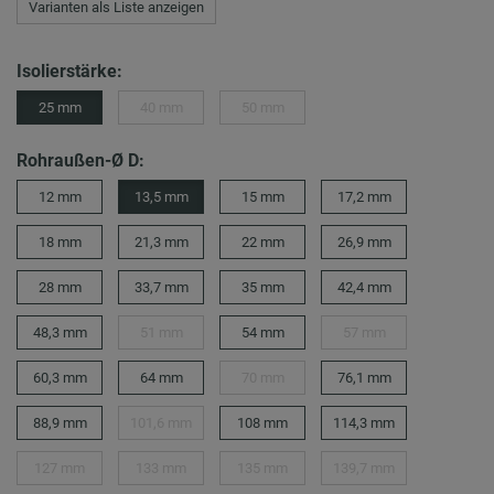
Varianten als Liste anzeigen
Isolierstärke:
25 mm
40 mm
50 mm
Rohraußen-Ø D:
12 mm
13,5 mm
15 mm
17,2 mm
18 mm
21,3 mm
22 mm
26,9 mm
28 mm
33,7 mm
35 mm
42,4 mm
48,3 mm
51 mm
54 mm
57 mm
60,3 mm
64 mm
70 mm
76,1 mm
88,9 mm
101,6 mm
108 mm
114,3 mm
127 mm
133 mm
135 mm
139,7 mm