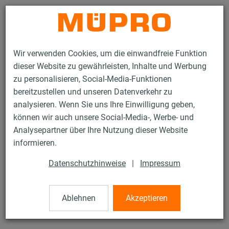
Kontakt
Wir verwenden Cookies, um die einwandfreie Funktion
dieser Website zu gewährleisten, Inhalte und Werbung
zu personalisieren, Social-Media-Funktionen
bereitzustellen und unseren Datenverkehr zu
analysieren. Wenn Sie uns Ihre Einwilligung geben,
Produkte
Befestigungstechnik
Montageteile
Unterlegscheiben
können wir auch unsere Social-Media-, Werbe- und
Analysepartner über Ihre Nutzung dieser Website
75 / 81
informieren.
Datenschutzhinweise
|
Impressum
Unterlegscheiben
Ablehnen
Akzeptieren
V2A Unterlegscheibe, DIN 9021, 8,4 x 24 x 2 mm