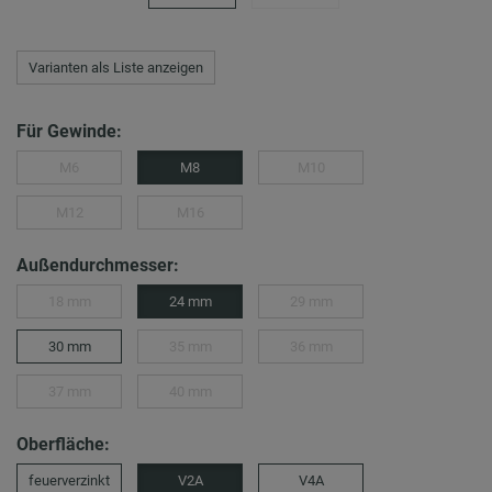
Varianten als Liste anzeigen
Für Gewinde:
M6
M8
M10
M12
M16
Außendurchmesser:
18 mm
24 mm
29 mm
30 mm
35 mm
36 mm
37 mm
40 mm
Oberfläche:
feuerverzinkt
V2A
V4A