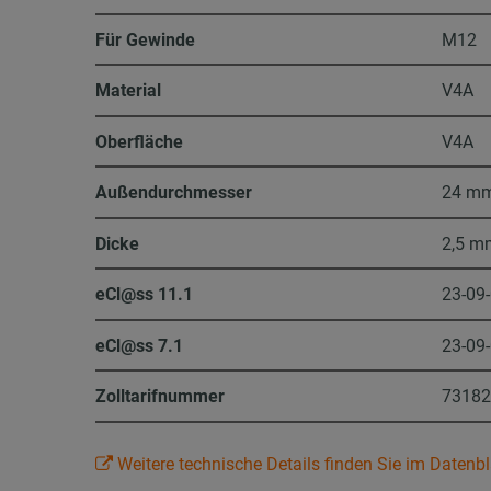
Für Gewinde
M12
Material
V4A
Oberfläche
V4A
Außendurchmesser
24 m
Dicke
2,5 m
eCl@ss 11.1
23-09
eCl@ss 7.1
23-09
Zolltarifnummer
7318
Weitere technische Details finden Sie im Datenbl