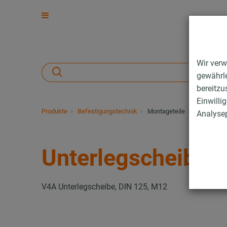
Wir verw
gewährle
bereitzu
Einwilli
Produkte
Befestigungstechnik
Montageteile
Unterlegsc
Analysep
Unterlegscheiben
V4A Unterlegscheibe, DIN 125, M12