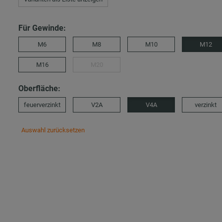
Für Gewinde:
M6
M8
M10
M12
M16
M20
Oberfläche:
feuerverzinkt
V2A
V4A
verzinkt
Auswahl zurücksetzen