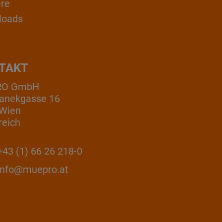
ere
loads
TAKT
RO GmbH
anekgasse 16
 Wien
reich
43 (1) 66 26 218-0
info@muepro.at