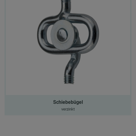
Schiebebügel
verzinkt