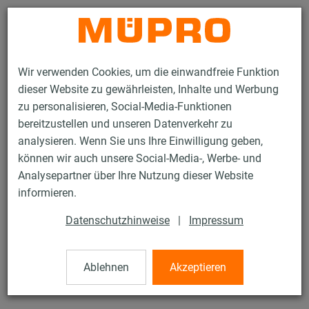
Kontakt
Wir verwenden Cookies, um die einwandfreie Funktion
dieser Website zu gewährleisten, Inhalte und Werbung
zu personalisieren, Social-Media-Funktionen
bereitzustellen und unseren Datenverkehr zu
analysieren. Wenn Sie uns Ihre Einwilligung geben,
Produkte
Befestigungstechnik
Montageteile
Spannschlösser
können wir auch unsere Social-Media-, Werbe- und
Analysepartner über Ihre Nutzung dieser Website
58 / 81
informieren.
Datenschutzhinweise
|
Impressum
Spannschlösser
Ablehnen
Akzeptieren
Spannschloss, M10 x 60 mm, Links- / Rechtsgewinde,
verzinkt