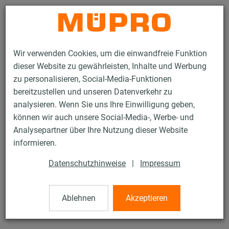
Kontakt
Wir verwenden Cookies, um die einwandfreie Funktion
dieser Website zu gewährleisten, Inhalte und Werbung
zu personalisieren, Social-Media-Funktionen
bereitzustellen und unseren Datenverkehr zu
analysieren. Wenn Sie uns Ihre Einwilligung geben,
Produkte
Befestigungstechnik
Montageteile
können wir auch unsere Social-Media-, Werbe- und
Sechskantschrauben
Analysepartner über Ihre Nutzung dieser Website
54 / 81
informieren.
Datenschutzhinweise
|
Impressum
Sechskantschrauben
Ablehnen
Akzeptieren
V4A Sechskantschraube, DIN 933, M8 x 45 mm