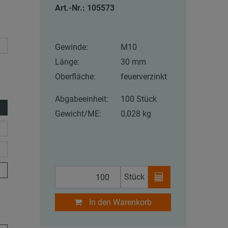
Art.-Nr.: 105573
Gewinde:
M10
Länge:
30 mm
Oberfläche:
feuerverzinkt
Abgabeeinheit:
100 Stück
Gewicht/ME:
0,028 kg
Stück
In den Warenkorb