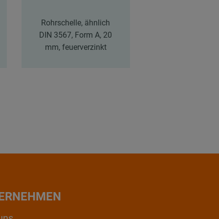
Rohrschelle, ähnlich
Rohrschelle, äh
DIN 3567, Form A, 20
DIN 3567, Form 
mm, feuerverzinkt
mm, feuerverz
ERNEHMEN
uns