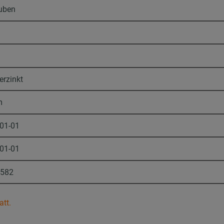
uben
erzinkt
m
-01-01
-01-01
1582
att.