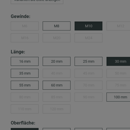
Gewinde:
M6
M8
M10
M12
M16
M20
M24
Länge:
16 mm
20 mm
25 mm
30 mm
35 mm
40 mm
45 mm
50 mm
55 mm
60 mm
70 mm
75 mm
80 mm
85 mm
90 mm
100 mm
110 mm
120 mm
Oberfläche: