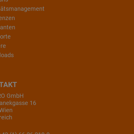
itätsmanagement
enzen
ranten
orte
ere
loads
TAKT
RO GmbH
anekgasse 16
 Wien
reich