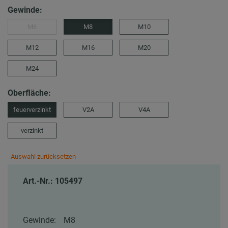
Gewinde:
M6
M8
M10
M12
M16
M20
M24
Oberfläche:
feuerverzinkt
V2A
V4A
verzinkt
Auswahl zurücksetzen
Art.-Nr.: 105497
Gewinde:
M8