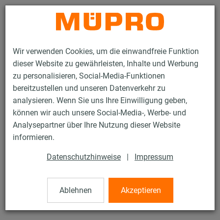
Kontakt
Wir verwenden Cookies, um die einwandfreie Funktion
dieser Website zu gewährleisten, Inhalte und Werbung
zu personalisieren, Social-Media-Funktionen
bereitzustellen und unseren Datenverkehr zu
analysieren. Wenn Sie uns Ihre Einwilligung geben,
Produkte
Befestigungstechnik
Montageteile
Sechskantmuttern
können wir auch unsere Social-Media-, Werbe- und
Analysepartner über Ihre Nutzung dieser Website
50 / 81
informieren.
Datenschutzhinweise
|
Impressum
Sechskantmuttern
Ablehnen
Akzeptieren
Sechskantmutter, DIN 934, M8, Güte 8, feuerverzinkt