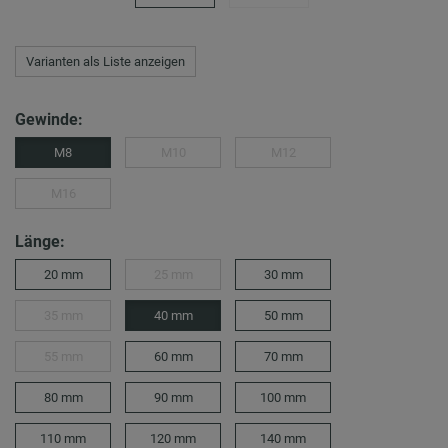
Varianten als Liste anzeigen
Gewinde:
M8
M10
M12
M16
Länge:
20 mm
25 mm
30 mm
35 mm
40 mm
50 mm
55 mm
60 mm
70 mm
80 mm
90 mm
100 mm
110 mm
120 mm
140 mm