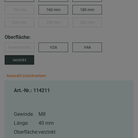
150 mm
160 mm
180 mm
200 mm
250 mm
300 mm
Oberfläche:
feuerverzinkt
V2A
V4A
verzinkt
Auswahl zurücksetzen
Art.-Nr.: 114211
Gewinde:
M8
Länge:
40 mm
Oberfläche:
verzinkt